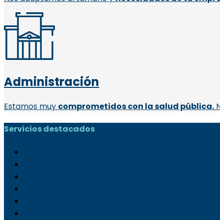
Administración
Estamos muy
comprometidos con la salud pública.
N
Servicios destacados
Desratización
Desinsectación
Desinfección
Control de Legionella
Tratamientos de la madera
Calidad alimentaria y medioambiental