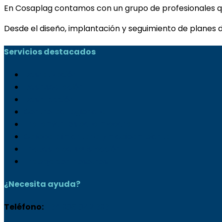
En Cosaplag contamos con un grupo de profesionales q
Desde el diseño, implantación y seguimiento de planes d
Servicios destacados
Desratización
Desinsectación
Desinfección
Control de Legionella
Tratamientos de la madera
Calidad alimentaria y medioambiental
Encuesta de satisfacción
Trabaja con nosotros
¿Necesita ayuda?
Teléfono:
+34 986 842 393