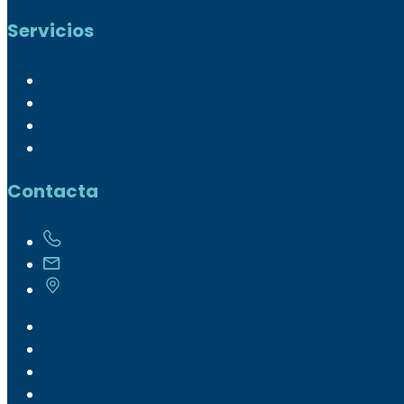
Servicios
Control de plagas
Legionella
Servicios higiénicos
Formación
Contacta
+ 34 986 842 393
cosaplag@cosaplag.com
Polígono O Campio, Rúa do Outeiro Redondo - P
Trabaja con nosotros
Encuesta de satisfacción
FAQ
Noticias