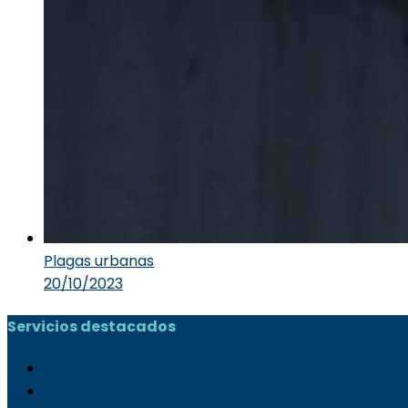
Plagas urbanas
20/10/2023
Servicios destacados
Desratización
Desinsectación